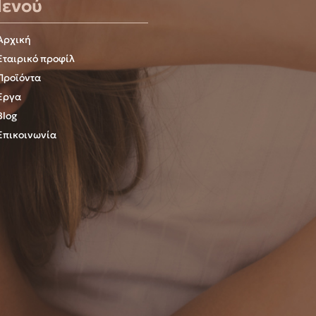
ενού
Αρχική
Εταιρικό προφίλ
Προϊόντα
Έργα
Blog
Επικοινωνία