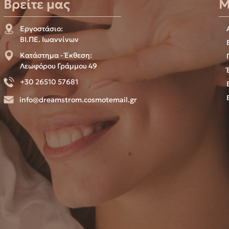
Βρείτε μας
Μ
Εργοστάσιο:
ΒΙ.ΠΕ. Ιωαννίνων
Κατάστημα - Έκθεση:
Λεωφόρου Γράμμου 49
+30 26510 57681
info@dreamstrom.cosmotemail.gr