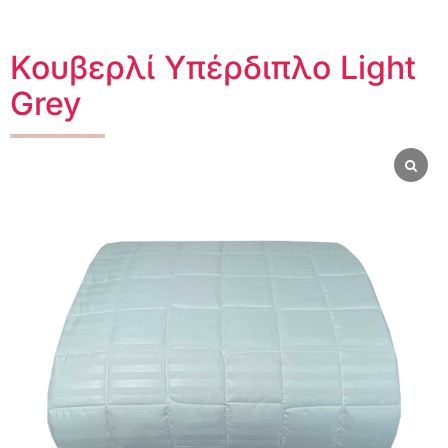
Κουβερλί Υπέρδιπλο Light
Grey