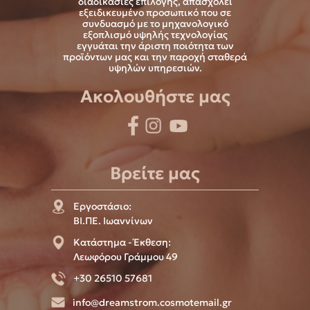
διαδικασίες επιλογής, απασχολεί
εξειδικευμένο προσωπικό που σε
συνδυασμό με το μηχανολογικό
εξοπλισμό υψηλής τεχνολογίας
εγγυάται την άριστη ποιότητα των
προϊόντων μας και την παροχή σταθερά
υψηλών υπηρεσιών.
Ακολουθήστε μας
Βρείτε μας
Εργοστάσιο:
ΒΙ.ΠΕ. Ιωαννίνων
Κατάστημα - Έκθεση:
Λεωφόρου Γράμμου 49
+30 26510 57681
info@dreamstrom.cosmotemail.gr