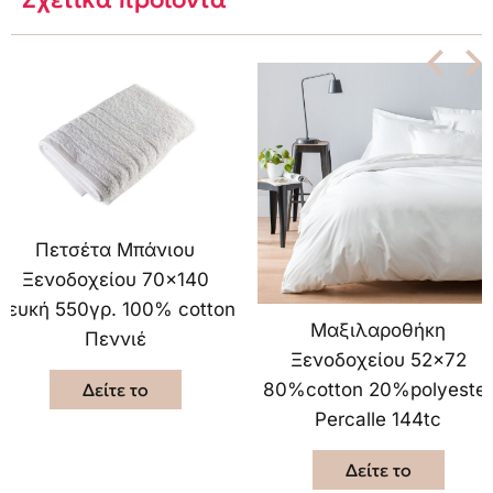
Πετσέτα Mπάνιου
Ξενοδοχείου 70×140
Λευκή 550γρ. 100% cotton
Μαξιλαροθήκη
Πεννιέ
Ξενοδοχείου 52×72
Δείτε το
80%cotton 20%polyester
Percalle 144tc
Δείτε το