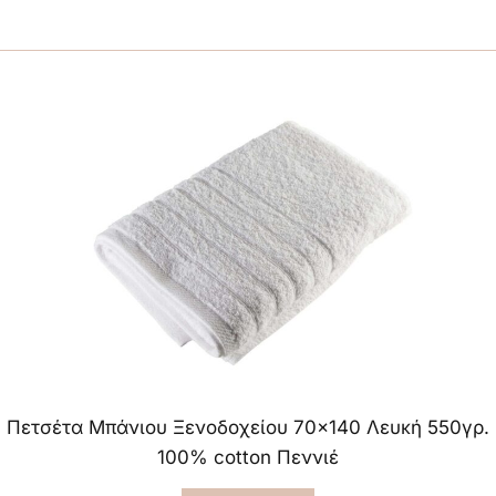
Πετσέτα Mπάνιου Ξενοδοχείου 70×140 Λευκή 550γρ.
100% cotton Πεννιέ