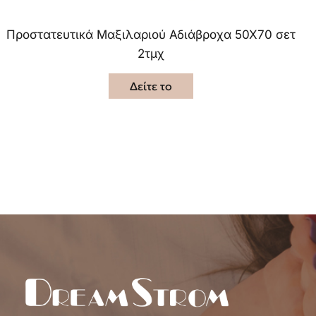
Προστατευτικά Μαξιλαριού Αδιάβροχα 50Χ70 σετ
2τμχ
Δείτε το