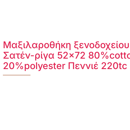
Μαξιλαροθήκη ξενοδοχείου
Σατέν-ρίγα 52×72 80%cott
20%polyester Πεννιέ 220tc