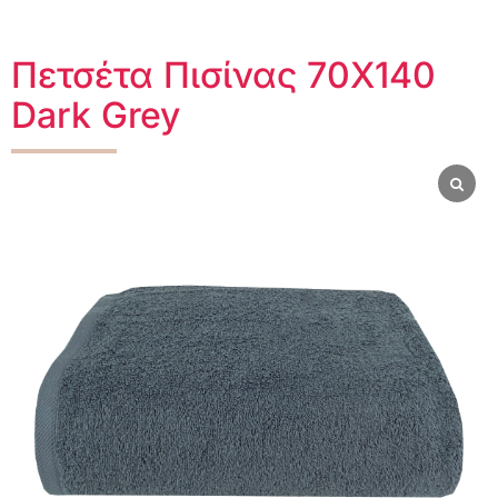
Πετσέτα Πισίνας 70X140
Dark Grey