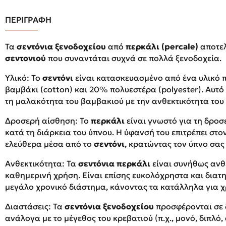
ΠΕΡΙΓΡΑΦΗ
Τα
σεντόνια ξενοδοχείου
από
περκάλι (percale)
αποτελ
σεντονιού
που συναντάται συχνά σε πολλά ξενοδοχεία.
Υλικό: Το
σεντόνι
είναι κατασκευασμένο από ένα υλικό 
βαμβάκι (cotton) και 20% πολυεστέρα (polyester). Αυτό
τη μαλακότητα του βαμβακιού με την ανθεκτικότητα του
Δροσερή αίσθηση: Το
περκάλι
είναι γνωστό για τη δρο
κατά τη διάρκεια του ύπνου. Η ύφανσή του επιτρέπει στ
ελεύθερα μέσα από το
σεντόνι
, κρατώντας τον ύπνο σας
Ανθεκτικότητα: Τα
σεντόνια περκάλι
είναι συνήθως ανθ
καθημερινή χρήση. Είναι επίσης ευκολόχρηστα και διατη
μεγάλο χρονικό διάστημα, κάνοντας τα κατάλληλα για χ
Διαστάσεις: Τα
σεντόνια ξενοδοχείου
προσφέρονται σε 
ανάλογα με το μέγεθος του κρεβατιού (π.χ., μονό, διπλό, 