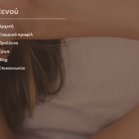
ενού
Αρχική
Εταιρικό προφίλ
Προϊόντα
Έργα
Blog
Επικοινωνία