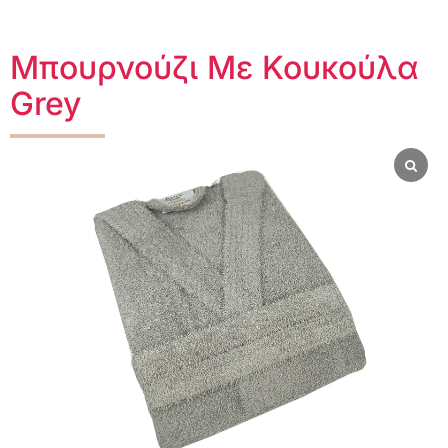
Μπουρνούζι Με Κουκούλα
Grey