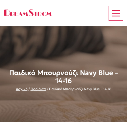
Παιδικό Μπουρνούζι Navy Blue –
14-16
Αρχική
/
Προϊόντα
/
Παιδικό Μπουρνούζι Navy Blue – 14-16