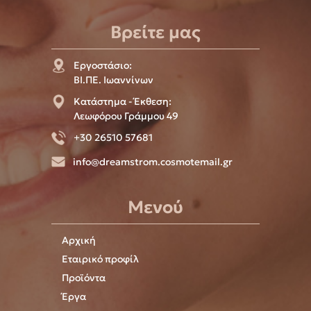
Βρείτε μας
Εργοστάσιο:
ΒΙ.ΠΕ. Ιωαννίνων
Κατάστημα - Έκθεση:
Λεωφόρου Γράμμου 49
+30 26510 57681
info@dreamstrom.cosmotemail.gr
Μενού
Αρχική
Εταιρικό προφίλ
Προϊόντα
Έργα