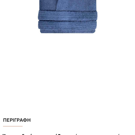
ΠΕΡΙΓΡΑΦΗ