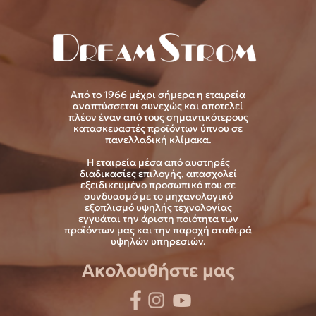
Από το 1966 μέχρι σήμερα η εταιρεία
αναπτύσσεται συνεχώς και αποτελεί
πλέον έναν από τους σημαντικότερους
κατασκευαστές προϊόντων ύπνου σε
πανελλαδική κλίμακα.
Η εταιρεία μέσα από αυστηρές
διαδικασίες επιλογής, απασχολεί
εξειδικευμένο προσωπικό που σε
συνδυασμό με το μηχανολογικό
εξοπλισμό υψηλής τεχνολογίας
εγγυάται την άριστη ποιότητα των
προϊόντων μας και την παροχή σταθερά
υψηλών υπηρεσιών.
Ακολουθήστε μας