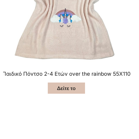
Παιδικό Πόντσο 2-4 Ετών over the rainbow 55X110
Δείτε το