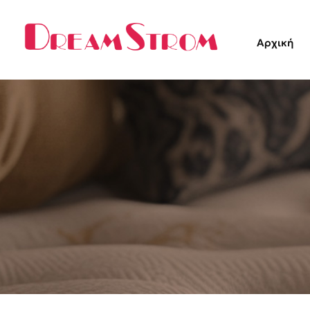
Αρχική