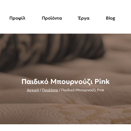
Προφίλ
Προϊόντα
Έργα
Blog
Παιδικό Μπουρνούζι Pink
Αρχική
/
Προϊόντα
/
Παιδικό Μπουρνούζι Pink