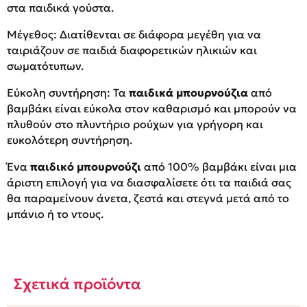
στα παιδικά γούστα.
Μέγεθος: Διατίθενται σε διάφορα μεγέθη για να
ταιριάζουν σε παιδιά διαφορετικών ηλικιών και
σωματότυπων.
Εύκολη συντήρηση: Τα
παιδικά μπουρνούζια
από
βαμβάκι είναι εύκολα στον καθαρισμό και μπορούν να
πλυθούν στο πλυντήριο ρούχων για γρήγορη και
ευκολότερη συντήρηση.
Ένα
παιδικό μπουρνούζι
από 100% βαμβάκι είναι μια
άριστη επιλογή για να διασφαλίσετε ότι τα παιδιά σας
θα παραμείνουν άνετα, ζεστά και στεγνά μετά από το
μπάνιο ή το ντους.
Σχετικά προϊόντα