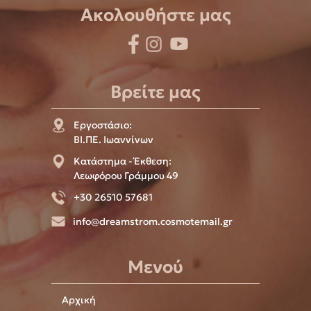
Ακολουθήστε μας
Βρείτε μας
Εργοστάσιο:
ΒΙ.ΠΕ. Ιωαννίνων
Κατάστημα - Έκθεση:
Λεωφόρου Γράμμου 49
+30 26510 57681
info@dreamstrom.cosmotemail.gr
Μενού
Αρχική