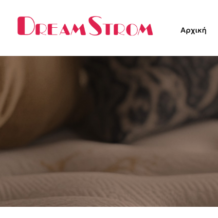
Αρχική