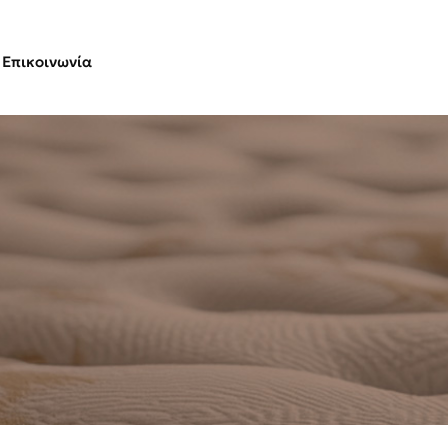
Επικοινωνία