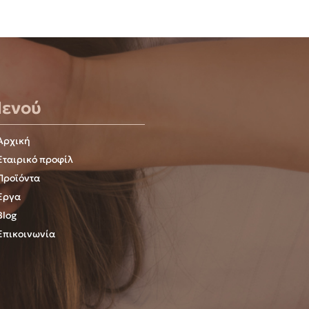
ενού
Αρχική
Εταιρικό προφίλ
Προϊόντα
Έργα
Blog
Επικοινωνία