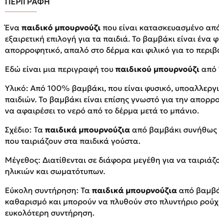
ΠΕΡΙΓΡΑΦΗ
Ένα
παιδικό μπουρνούζι
που είναι κατασκευασμένο από
εξαιρετική επιλογή για τα παιδιά. Το βαμβάκι είναι ένα φ
απορροφητικό, απαλό στο δέρμα και φιλικό για το περιβ
Εδώ είναι μια περιγραφή του
παιδικού μπουρνούζι
από 
Υλικό: Από 100% βαμβάκι, που είναι φυσικό, υποαλλεργ
παιδιών. Το βαμβάκι είναι επίσης γνωστό για την απορρο
να αφαιρέσει το νερό από το δέρμα μετά το μπάνιο.
Σχέδιο: Τα
παιδικά μπουρνούζια
από βαμβάκι συνήθως 
που ταιριάζουν στα παιδικά γούστα.
Μέγεθος: Διατίθενται σε διάφορα μεγέθη για να ταιριάζ
ηλικιών και σωματότυπων.
Εύκολη συντήρηση: Τα
παιδικά μπουρνούζια
από βαμβάκ
καθαρισμό και μπορούν να πλυθούν στο πλυντήριο ρούχ
ευκολότερη συντήρηση.