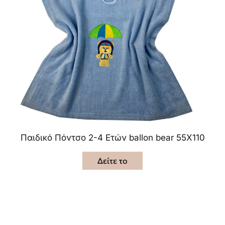
Παιδικό Πόντσο 2-4 Ετών ballon bear 55X110
Δείτε το