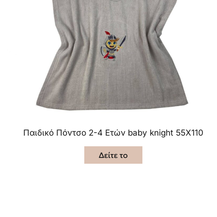
Παιδικό Πόντσο 2-4 Ετών baby knight 55X110
Δείτε το