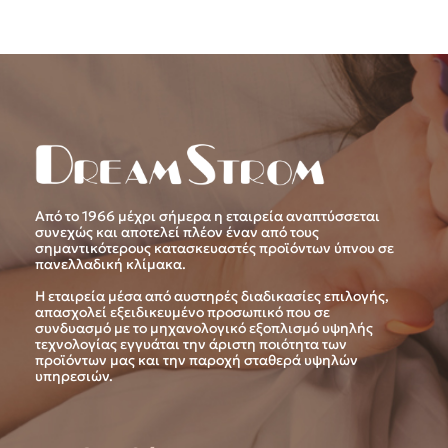
Από το 1966 μέχρι σήμερα η εταιρεία αναπτύσσεται
συνεχώς και αποτελεί πλέον έναν από τους
σημαντικότερους κατασκευαστές προϊόντων ύπνου σε
πανελλαδική κλίμακα.
Η εταιρεία μέσα από αυστηρές διαδικασίες επιλογής,
απασχολεί εξειδικευμένο προσωπικό που σε
συνδυασμό με το μηχανολογικό εξοπλισμό υψηλής
τεχνολογίας εγγυάται την άριστη ποιότητα των
προϊόντων μας και την παροχή σταθερά υψηλών
υπηρεσιών.