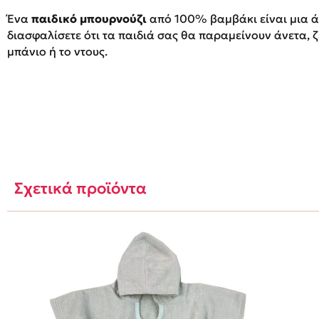
Ένα
παιδικό μπουρνούζι
από 100% βαμβάκι είναι μια ά
διασφαλίσετε ότι τα παιδιά σας θα παραμείνουν άνετα, ζ
μπάνιο ή το ντους.
Σχετικά προϊόντα