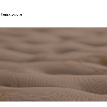
Επικοινωνία