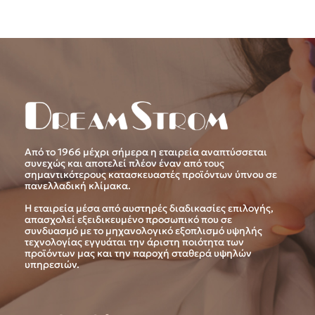
Από το 1966 μέχρι σήμερα η εταιρεία αναπτύσσεται
συνεχώς και αποτελεί πλέον έναν από τους
σημαντικότερους κατασκευαστές προϊόντων ύπνου σε
πανελλαδική κλίμακα.
Η εταιρεία μέσα από αυστηρές διαδικασίες επιλογής,
απασχολεί εξειδικευμένο προσωπικό που σε
συνδυασμό με το μηχανολογικό εξοπλισμό υψηλής
τεχνολογίας εγγυάται την άριστη ποιότητα των
προϊόντων μας και την παροχή σταθερά υψηλών
υπηρεσιών.