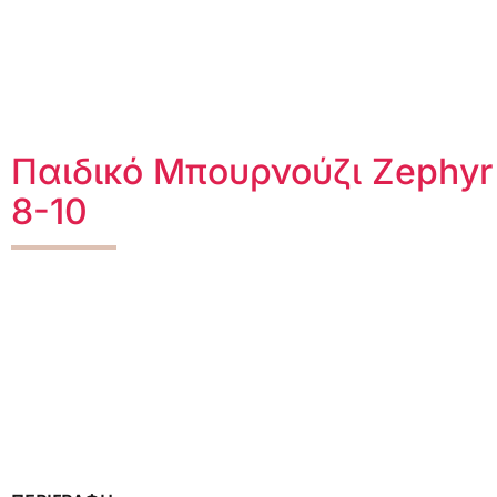
Παιδικό Μπουρνούζι Zephyr
8-10