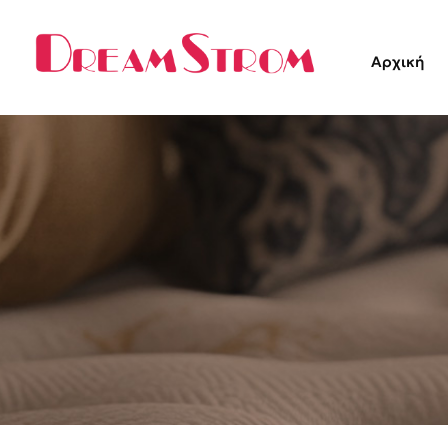
Αρχική