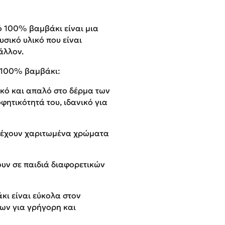
 100% βαμβάκι είναι μια
υσικό υλικό που είναι
άλλον.
100% βαμβάκι:
ικό και απαλό στο δέρμα των
φητικότητά του, ιδανικό για
έχουν χαριτωμένα χρώματα
ουν σε παιδιά διαφορετικών
ι είναι εύκολα στον
ων για γρήγορη και