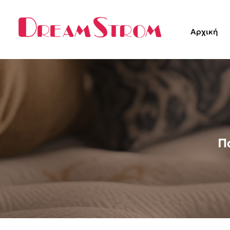
Αρχική
Π