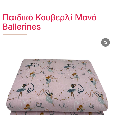
Παιδικό Κουβερλί Μονό
Ballerines