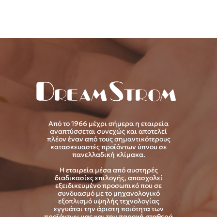
Από το 1966 μέχρι σήμερα η εταιρεία
αναπτύσσεται συνεχώς και αποτελεί
πλέον έναν από τους σημαντικότερους
κατασκευαστές προϊόντων ύπνου σε
πανελλαδική κλίμακα.
Η εταιρεία μέσα από αυστηρές
διαδικασίες επιλογής, απασχολεί
εξειδικευμένο προσωπικό που σε
συνδυασμό με το μηχανολογικό
εξοπλισμό υψηλής τεχνολογίας
εγγυάται την άριστη ποιότητα των
προϊόντων μας και την παροχή σταθερά