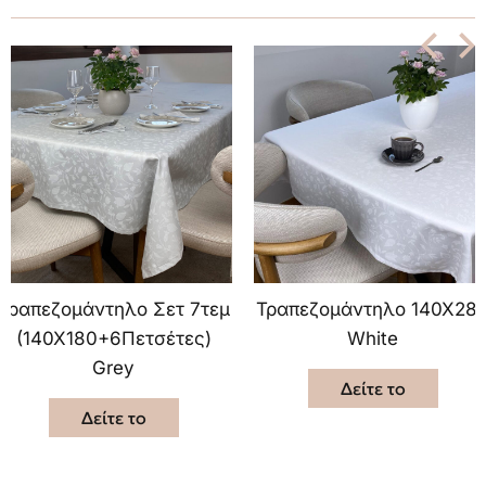
Τραπεζομάντηλο Σετ 7τεμ
Τραπεζομάντηλο 140Χ28
(140Χ180+6Πετσέτες)
White
Grey
Δείτε το
Δείτε το