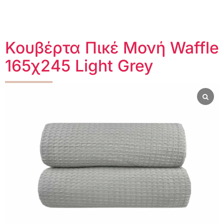
Κουβέρτα Πικέ Μονή Waffle
165χ245 Light Grey