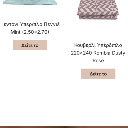
Σεντόνι Υπερ/πλο Πεννιέ
Mint (2.50×2.70)
Δείτε το
Κουβερλί Υπέρδιπλο
220×240 Rombia Dusty
Rose
Δείτε το