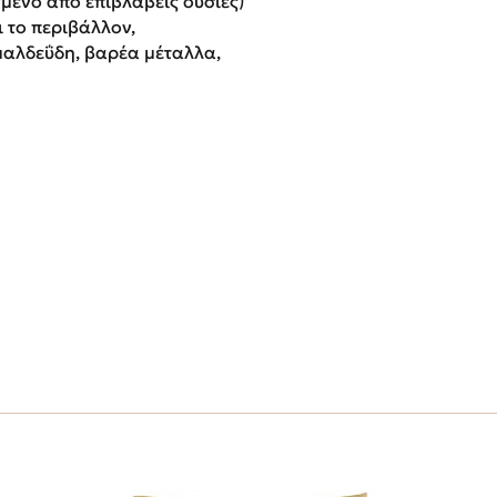
ένο από επιβλαβείς ουσίες)
ι το περιβάλλον,
μαλδεΰδη, βαρέα μέταλλα,