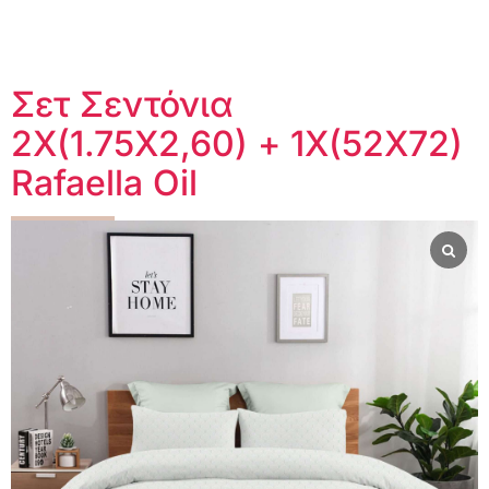
Σετ Σεντόνια
2Χ(1.75Χ2,60) + 1Χ(52Χ72)
Rafaella Oil