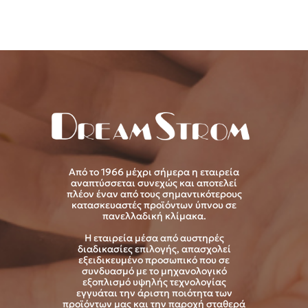
Από το 1966 μέχρι σήμερα η εταιρεία
αναπτύσσεται συνεχώς και αποτελεί
πλέον έναν από τους σημαντικότερους
κατασκευαστές προϊόντων ύπνου σε
πανελλαδική κλίμακα.
Η εταιρεία μέσα από αυστηρές
διαδικασίες επιλογής, απασχολεί
εξειδικευμένο προσωπικό που σε
συνδυασμό με το μηχανολογικό
εξοπλισμό υψηλής τεχνολογίας
εγγυάται την άριστη ποιότητα των
προϊόντων μας και την παροχή σταθερά