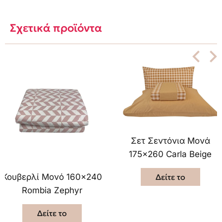
Σχετικά προϊόντα
Σετ Σεντόνια Μονά
175×260 Carla Beige
Δείτε το
Κουβερλί Μονό 160×240
Rombia Zephyr
Δείτε το