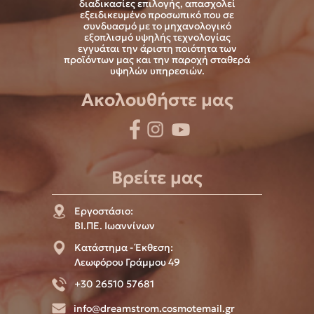
διαδικασίες επιλογής, απασχολεί
εξειδικευμένο προσωπικό που σε
συνδυασμό με το μηχανολογικό
εξοπλισμό υψηλής τεχνολογίας
εγγυάται την άριστη ποιότητα των
προϊόντων μας και την παροχή σταθερά
υψηλών υπηρεσιών.
Ακολουθήστε μας
Βρείτε μας
Εργοστάσιο:
ΒΙ.ΠΕ. Ιωαννίνων
Κατάστημα - Έκθεση:
Λεωφόρου Γράμμου 49
+30 26510 57681
info@dreamstrom.cosmotemail.gr