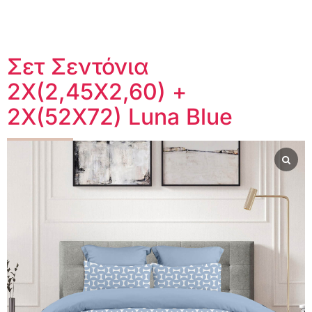
Σετ Σεντόνια
2Χ(2,45Χ2,60) +
2Χ(52Χ72) Luna Blue