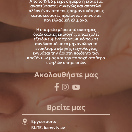
Από το 1966 μέχρι σήμερα η εταιρεία
αναπτύσσεται συνεχώς και αποτελεί
πλέον έναν από τους σημαντικότερους
κατασκευαστές προϊόντων ύπνου σε
πανελλαδική κλίμακα.
Η εταιρεία μέσα από αυστηρές
διαδικασίες επιλογής, απασχολεί
εξειδικευμένο προσωπικό που σε
συνδυασμό με το μηχανολογικό
εξοπλισμό υψηλής τεχνολογίας
εγγυάται την άριστη ποιότητα των
προϊόντων μας και την παροχή σταθερά
υψηλών υπηρεσιών.
Ακολουθήστε μας
Βρείτε μας
Εργοστάσιο:
ΒΙ.ΠΕ. Ιωαννίνων