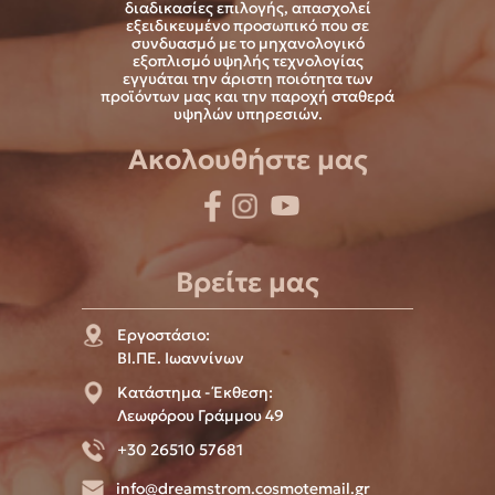
διαδικασίες επιλογής, απασχολεί
εξειδικευμένο προσωπικό που σε
συνδυασμό με το μηχανολογικό
εξοπλισμό υψηλής τεχνολογίας
εγγυάται την άριστη ποιότητα των
προϊόντων μας και την παροχή σταθερά
υψηλών υπηρεσιών.
Ακολουθήστε μας
Βρείτε μας
Εργοστάσιο:
ΒΙ.ΠΕ. Ιωαννίνων
Κατάστημα - Έκθεση:
Λεωφόρου Γράμμου 49
+30 26510 57681
info@dreamstrom.cosmotemail.gr