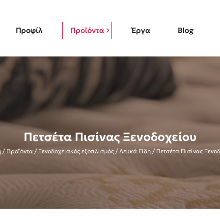
Προφίλ
Προϊόντα
Έργα
Blog
Πετσέτα Πισίνας Ξενοδοχείου
ή
/
Προϊόντα
/
Ξενοδοχειακός εξοπλισμός
/
Λευκά Είδη
/
Πετσέτα Πισίνας Ξενο