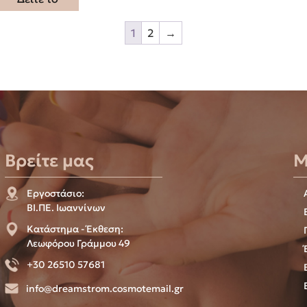
1
2
→
Βρείτε μας
Μ
Εργοστάσιο:
ΒΙ.ΠΕ. Ιωαννίνων
Κατάστημα - Έκθεση:
Λεωφόρου Γράμμου 49
+30 26510 57681
info@dreamstrom.cosmotemail.gr