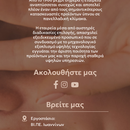
Από το 1966 μέχρι σήμερα η εταιρεία
αναπτύσσεται συνεχώς και αποτελεί
πλέον έναν από τους σημαντικότερους
κατασκευαστές προϊόντων ύπνου σε
πανελλαδική κλίμακα.
Η εταιρεία μέσα από αυστηρές
διαδικασίες επιλογής, απασχολεί
εξειδικευμένο προσωπικό που σε
συνδυασμό με το μηχανολογικό
εξοπλισμό υψηλής τεχνολογίας
εγγυάται την άριστη ποιότητα των
προϊόντων μας και την παροχή σταθερά
υψηλών υπηρεσιών.
Ακολουθήστε μας
Βρείτε μας
Εργοστάσιο:
ΒΙ.ΠΕ. Ιωαννίνων