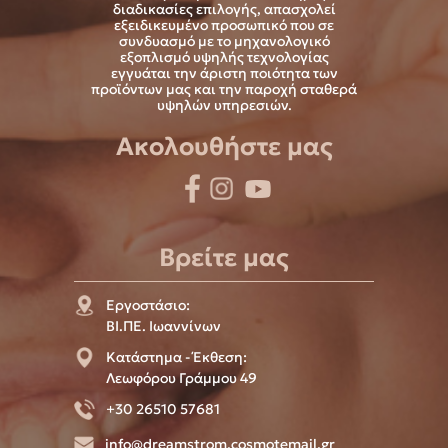
διαδικασίες επιλογής, απασχολεί
εξειδικευμένο προσωπικό που σε
συνδυασμό με το μηχανολογικό
εξοπλισμό υψηλής τεχνολογίας
εγγυάται την άριστη ποιότητα των
προϊόντων μας και την παροχή σταθερά
υψηλών υπηρεσιών.
Ακολουθήστε μας
Βρείτε μας
Εργοστάσιο:
ΒΙ.ΠΕ. Ιωαννίνων
Κατάστημα - Έκθεση:
Λεωφόρου Γράμμου 49
+30 26510 57681
info@dreamstrom.cosmotemail.gr